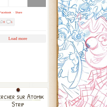
 Facebook
·
Share
0
1
Load more
rcher sur Atomik
Strip