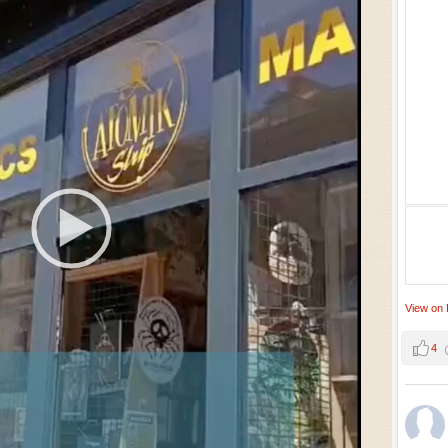
View on
4