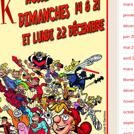
mars
janvi
déce
juin 
mai 
avril
mars
févri
déce
nove
octob
sept
août 