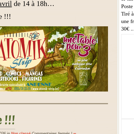
vril
de 14 à 18h…
Poste
Tiré 
 !!!
une fr
30€
.
!!!
2026 in
Non classé
Commentaires fermés
|
∞