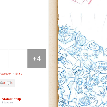
+4
 Facebook
·
Share
0
0
Atomik Strip
2 days ago