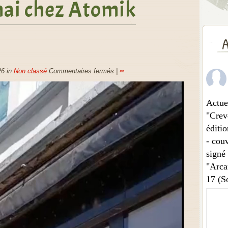
 mai chez Atomik
A
26 in
Non classé
Commentaires fermés
|
∞
Actue
"Crev
éditio
- couv
signé
"Arca
17 (So