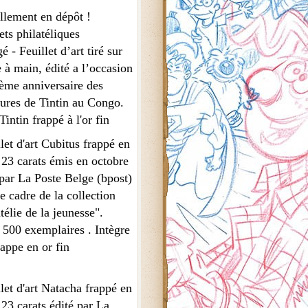
llement en dépôt !
ets philatéliques
é - Feuillet d’art tiré sur
 à main, édité a l’occasion
ème anniversaire des
ures de Tintin au Congo.
intin frappé à l'or fin
llet d'art Cubitus frappé en
 23 carats émis en octobre
par La Poste Belge (bpost)
e cadre de la collection
télie de la jeunesse".
 500 exemplaires . Intègre
appe en or fin
llet d'art Natacha frappé en
 23 carats édité par La