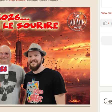
View on
7
Che