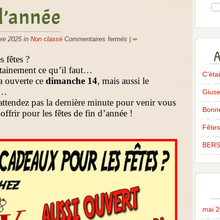
 d’année
re 2025 in
Non classé
Commentaires fermés
|
∞
A
 fêtes ?
tainement ce qu’il faut…
C’éta
a ouverte ce
dimanche 14
, mais aussi le
…
Giuse
attendez pas la dernière minute pour venir vous
Bonne
 offrir pour les fêtes de fin d’année !
Fêtes
BERS
mai 