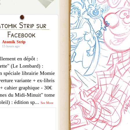
tomik Strip sur
Facebook
Atomik Strip
15 hours ago
llement en dépôt :
ette" (Le Lombard) :
n spéciale librairie Momie
erture variante + ex-libris
 + cahier graphique - 30€
nes du Midi-Minuit" tome
leil) : édition sp
...
See More