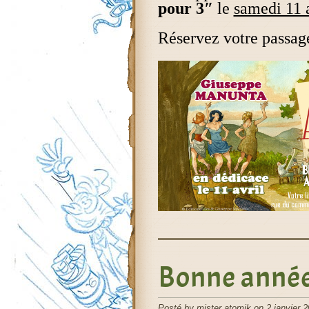
pour 3″
le
samedi 11 a
Réservez votre passage
Bonne année 
Posté by mister atomik on 2 janvier 