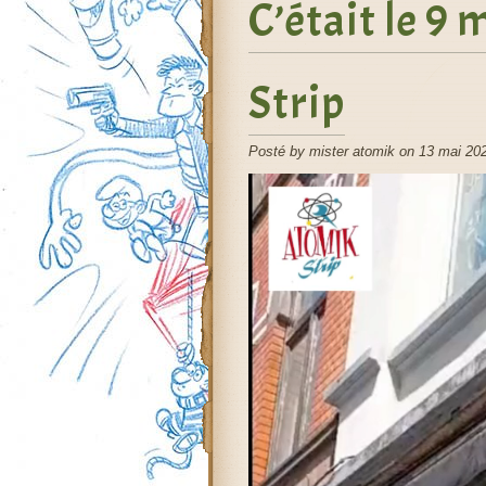
C’était le 9
Strip
Posté by mister atomik on 13 mai 20