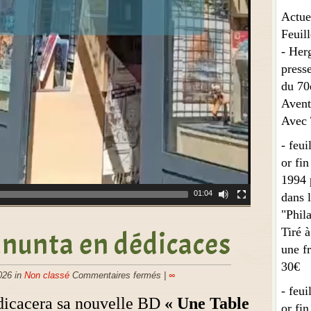
Actue
Feuill
- Herg
presse
du 70
Avent
Avec T
- feui
or fin
1994 
01:04
dans l
"Phila
Tiré à
nunta en dédicaces
une fr
30€
026 in
Non classé
Commentaires fermés
|
∞
- feui
icacera sa nouvelle BD
« Une Table
or fin