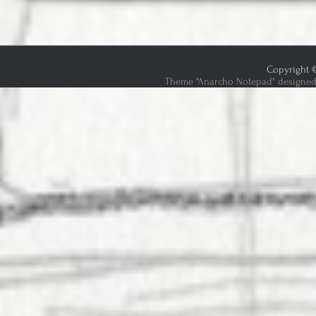
Copyright ©
Theme "Anarcho Notepad" designed 