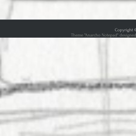
Copyright ©
Theme "Anarcho Notepad" designed 