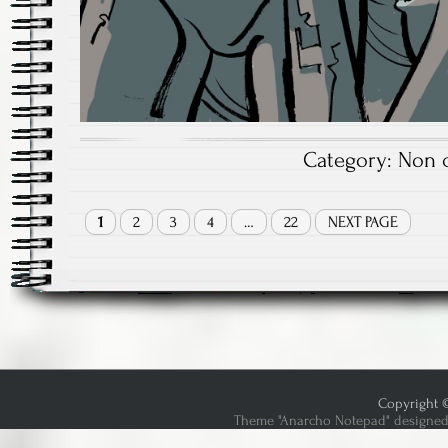
Category:
Non c
1
2
3
4
…
22
NEXT PAGE
Copyright ©
Theme "Anarcho Notepad" designed 