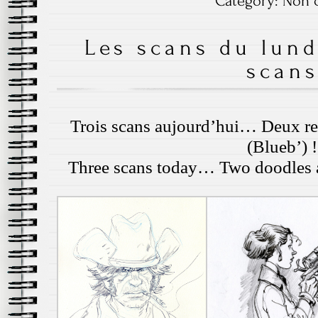
Category:
Non c
Les scans du lund
scan
Trois scans aujourd’hui… Deux re
(Blueb’) !
Three scans today… Two doodles an