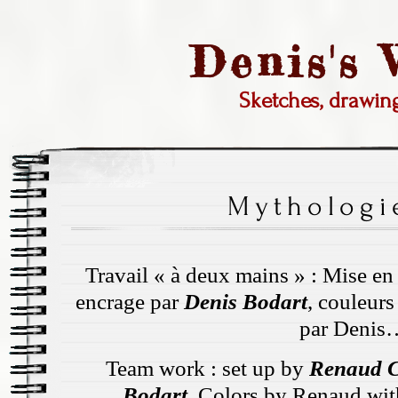
Denis's
Sketches, drawi
Mythologie
Travail « à deux mains » : Mise en
encrage par
Denis Bodart
, couleur
par Denis
Team work : set up by
Renaud C
Bodart
, Colors by Renaud wit